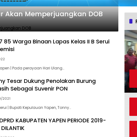
Tonny Tesar Akan Memperjuangkan DOB
7 85 Warga Binaan Lapas Kelas II B Serui
emisi
022
 Yapen | Pada perayaan Hari Ulang…
ny Tesar Dukung Penolakan Burung
ih Sebagai Suvenir PON
9/2021
Serui | Bupati Kepulauan Yapen, Tonny…
PRD KABUPATEN YAPEN PERIODE 2019-
 DILANTIK