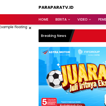
Langsung
PARAPARATV.ID
ke
konten
Jendela
Papua
HOME
BERITA
VIDEO
PEM
×
Breaking News