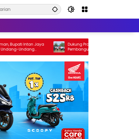
pati Intan Jaya
Dukung Program Nasional, Lokasi
ang-Undang
Pembangunan Sekolah Rakyat Resmi
 Bersama MRP
Beralih ke Muara Tami Kota Jayapura