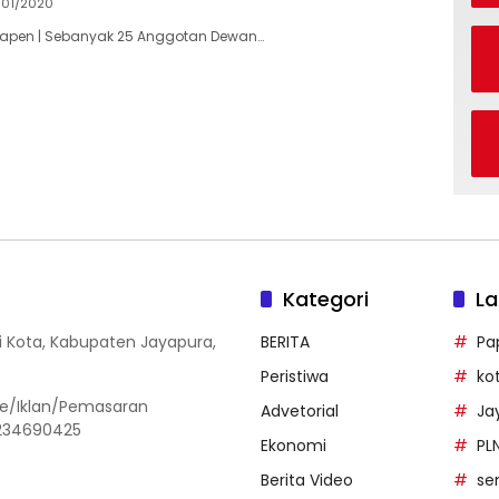
/01/2020
 Yapen | Sebanyak 25 Anggotan Dewan…
Kategori
La
i Kota, Kabupaten Jayapura,
BERITA
Pa
Peristiwa
ko
ine/Iklan/Pemasaran
Advetorial
Ja
1234690425
Ekonomi
PL
Berita Video
se