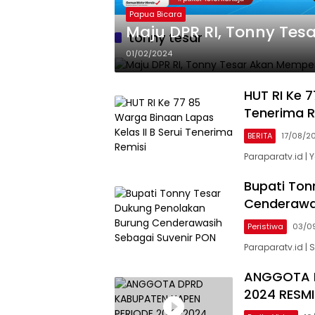
Papua Bicara
Maju DPR RI, 
tonny tesar
01/02/2024
HUT RI Ke 7
Tenerima R
BERITA
17/08/2
Paraparatv.id |
Bupati Ton
Cenderawas
Peristiwa
03/0
Paraparatv.id | 
ANGGOTA D
2024 RESMI