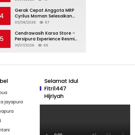
Jangan Demo dan Palang
Jalan
Gerak Cepat Anggota MRP
4
Cyrilus Moman Selesaikan
Kasus Dua Mahasiswa Asal
03/08/2026
67
Yapen yang Dikeroyok
Cendrawasih Karsa Store –
5
Persipura Experience Resmi
Dibuka di Bandara Sentani,
31/07/2026
66
Jadikan Merchandise Opsi
Cinderamata Khas Jayapura
bel
Selamat Idul
Fitri1447
pua
Hijriyah
ta jayapura
yapura
N
ntani