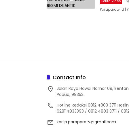
Berita Video
16
Paraparatv.id |
Contact Info
Jalan Raya Hawai Nomor 09, Sentan
Papua, 99353.
Hotline Redaksi 0812 4803 3711 Hotl
628114833393 / 0812 4803 3711 / 08
korlip.paraparatv@gmail.com