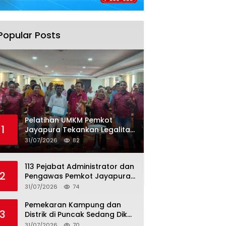
Popular Posts
Pelatihan UMKM Pemkot
1
Jayapura Tekankan Legalitas,
Permodalan, dan Tata Kelola
31/07/2026
82
Usaha
113 Pejabat Administrator dan
2
Pengawas Pemkot Jayapura
Dilantik, Abisai Rollo Ingatkan
31/07/2026
74
ASN Tingkatkan Kinerja dan
Pelayanan Publik
Pemekaran Kampung dan
3
Distrik di Puncak Sedang Dikaji
Akademisi, Elvis Tabuni:
31/07/2026
70