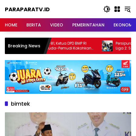
Langsung
PARAPARATV.ID
ke
konten
Jendela
Papua
HOME
BERITA
VIDEO
PEMERINTAHAN
EKONOMI
Jelang HUT RI ke-81, Ketua DPD BMP RI
Persipura Mulai La
Breaking News
Papua Ajak Pemuda-Pemudi Kokohkan
Liga 2: Seluruh Pem
Nasionalisme dan Jaga Keutuhan NKRI
Pemeriksaan Keseh
bimtek