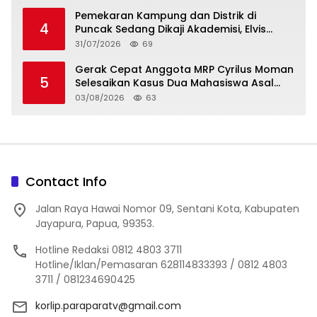
Pelayanan Publik
Pemekaran Kampung dan Distrik di
4
Puncak Sedang Dikaji Akademisi, Elvis
Tabuni: Jangan Demo dan Palang Jalan
31/07/2026
69
Gerak Cepat Anggota MRP Cyrilus Moman
5
Selesaikan Kasus Dua Mahasiswa Asal
Yapen yang Dikeroyok
03/08/2026
63
Contact Info
Jalan Raya Hawai Nomor 09, Sentani Kota, Kabupaten
Jayapura, Papua, 99353.
Hotline Redaksi 0812 4803 3711
Hotline/Iklan/Pemasaran 628114833393 / 0812 4803
3711 / 081234690425
korlip.paraparatv@gmail.com