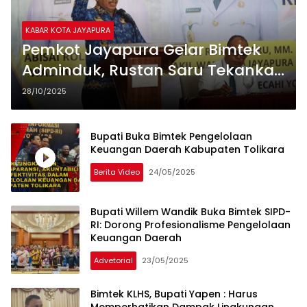
KABAR KOTA JAYAPURA
Pemkot Jayapura Gelar Bimtek
Adminduk, Rustan Saru Tekankan
Pelayanan Gratis dan Cepat
28/10/2025
Bupati Buka Bimtek Pengelolaan
Keuangan Daerah Kabupaten Tolikara
Berita Video
24/05/2025
Bupati Willem Wandik Buka Bimtek SIPD-
RI: Dorong Profesionalisme Pengelolaan
Keuangan Daerah
Advetorial
23/05/2025
Bimtek KLHS, Bupati Yapen : Harus