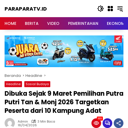
Langsung
PARAPARATV.ID
ke
konten
Jendela
Papua
HOME
BERITA
VIDEO
PEMERINTAHAN
EKONOMI
Beranda
Headline
Headline
Sosial Budaya
Dibuka Sejak 9 Maret Pemilihan Putra
Putri Tan & Monj 2026 Targetkan
Peserta dari 10 Kampung Adat
189
Admin
3 Min Baca
16/04/2026