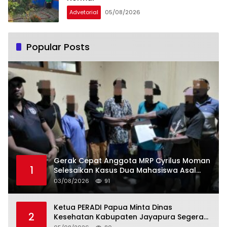
Advetorial
05/08/2026
Popular Posts
Gerak Cepat Anggota MRP Cyrilus Moman
1
Selesaikan Kasus Dua Mahasiswa Asal
Yapen yang Dikeroyok
03/08/2026
91
Ketua PERADI Papua Minta Dinas
2
Kesehatan Kabupaten Jayapura Segera
Tetapkan Status KLB Keracunan Pangan