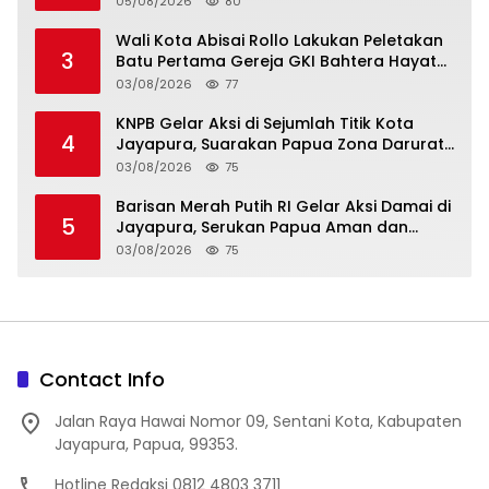
05/08/2026
80
di Depapre
Wali Kota Abisai Rollo Lakukan Peletakan
3
Batu Pertama Gereja GKI Bahtera Hayat
Hamadi, Serahkan Bantuan Rp200 Juta
03/08/2026
77
KNPB Gelar Aksi di Sejumlah Titik Kota
4
Jayapura, Suarakan Papua Zona Darurat
Militer dan Kemanusiaan
03/08/2026
75
Barisan Merah Putih RI Gelar Aksi Damai di
5
Jayapura, Serukan Papua Aman dan
Damai
03/08/2026
75
Contact Info
Jalan Raya Hawai Nomor 09, Sentani Kota, Kabupaten
Jayapura, Papua, 99353.
Hotline Redaksi 0812 4803 3711