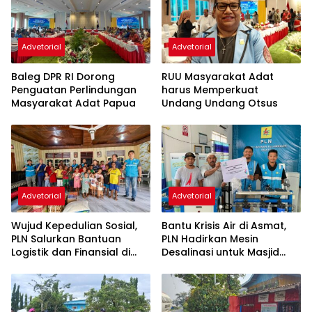
Advetorial
Advetorial
Baleg DPR RI Dorong
RUU Masyarakat Adat
Penguatan Perlindungan
harus Memperkuat
Masyarakat Adat Papua
Undang Undang Otsus
Advetorial
Advetorial
Wujud Kepedulian Sosial,
Bantu Krisis Air di Asmat,
PLN Salurkan Bantuan
PLN Hadirkan Mesin
Logistik dan Finansial di
Desalinasi untuk Masjid
Sorong
dan Warga Agats