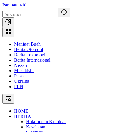
Langsung
Paraparatv.id
ke
Jendela
konten
Papua
Manfaat Buah
Berita Otomotif
Berita Teknologi
Berita Internasional
Nissan
Mitsubishi
Rusia
Ukraina
PLN
HOME
BERITA
Hukum dan Kriminal
Kesehatan