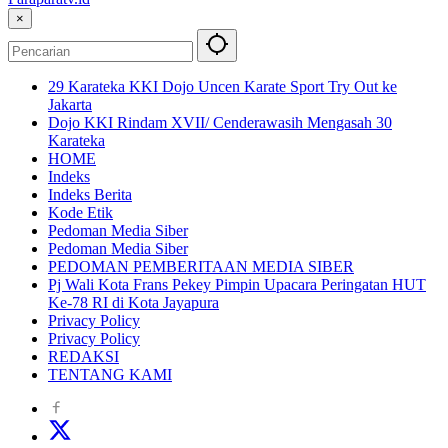
Jendela
×
Papua
29 Karateka KKI Dojo Uncen Karate Sport Try Out ke
Jakarta
Dojo KKI Rindam XVII/ Cenderawasih Mengasah 30
Karateka
HOME
Indeks
Indeks Berita
Kode Etik
Pedoman Media Siber
Pedoman Media Siber
PEDOMAN PEMBERITAAN MEDIA SIBER
Pj Wali Kota Frans Pekey Pimpin Upacara Peringatan HUT
Ke-78 RI di Kota Jayapura
Privacy Policy
Privacy Policy
REDAKSI
TENTANG KAMI