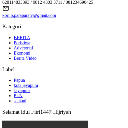
628114833393 / 0812 4803 3711 / 081234690425
korlip.paraparatv@gmail.com
Kategori
BERITA
Peristiwa
Advetorial
Ekonomi
Berita Video
Label
Papua
kota jayapura
Jayapura
PLN
sentani
Selamat Idul Fitri1447 Hijriyah