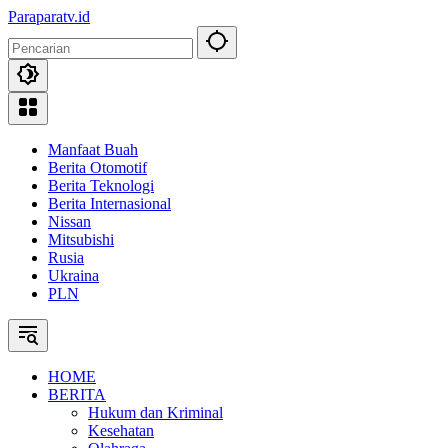
Langsung
Paraparatv.id
ke
Jendela
konten
Papua
Manfaat Buah
Berita Otomotif
Berita Teknologi
Berita Internasional
Nissan
Mitsubishi
Rusia
Ukraina
PLN
HOME
BERITA
Hukum dan Kriminal
Kesehatan