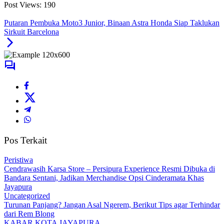
Post Views:
190
Putaran Pembuka Moto3 Junior, Binaan Astra Honda Siap Taklukan
Sirkuit Barcelona
Pos Terkait
Peristiwa
Cendrawasih Karsa Store – Persipura Experience Resmi Dibuka di
Bandara Sentani, Jadikan Merchandise Opsi Cinderamata Khas
Jayapura
Uncategorized
Turunan Panjang? Jangan Asal Ngerem, Berikut Tips agar Terhindar
dari Rem Blong
KABAR KOTA JAYAPURA