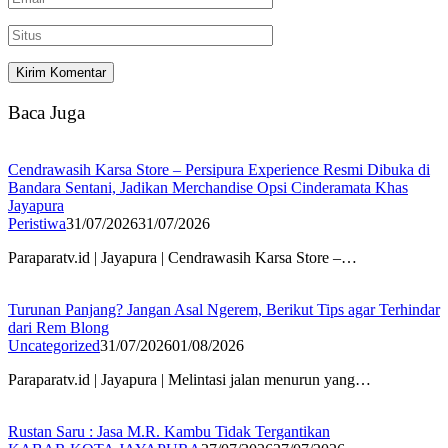
Baca Juga
Cendrawasih Karsa Store – Persipura Experience Resmi Dibuka di
Bandara Sentani, Jadikan Merchandise Opsi Cinderamata Khas
Jayapura
Peristiwa
31/07/2026
31/07/2026
Paraparatv.id | Jayapura | Cendrawasih Karsa Store –…
Turunan Panjang? Jangan Asal Ngerem, Berikut Tips agar Terhindar
dari Rem Blong
Uncategorized
31/07/2026
01/08/2026
Paraparatv.id | Jayapura | Melintasi jalan menurun yang…
Rustan Saru : Jasa M.R. Kambu Tidak Tergantikan