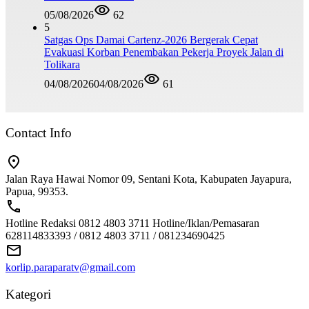
05/08/2026
62
5
Satgas Ops Damai Cartenz-2026 Bergerak Cepat
Evakuasi Korban Penembakan Pekerja Proyek Jalan di
Tolikara
04/08/2026
04/08/2026
61
Contact Info
Jalan Raya Hawai Nomor 09, Sentani Kota, Kabupaten Jayapura,
Papua, 99353.
Hotline Redaksi 0812 4803 3711 Hotline/Iklan/Pemasaran
628114833393 / 0812 4803 3711 / 081234690425
korlip.paraparatv@gmail.com
Kategori