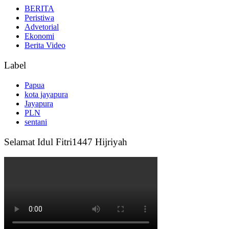
BERITA
Peristiwa
Advetorial
Ekonomi
Berita Video
Label
Papua
kota jayapura
Jayapura
PLN
sentani
Selamat Idul Fitri1447 Hijriyah