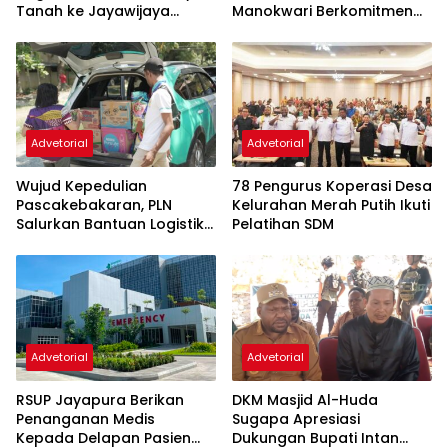
Tanah ke Jayawijaya
Manokwari Berkomitmen
Kembali Normal
Perkuat Keandalan Listrik
Advetorial
Advetorial
Wujud Kepedulian
78 Pengurus Koperasi Desa
Pascakebakaran, PLN
Kelurahan Merah Putih Ikuti
Salurkan Bantuan Logistik
Pelatihan SDM
untuk Panti Asuhan
Kerahiman Sentani
Advetorial
Advetorial
RSUP Jayapura Berikan
DKM Masjid Al-Huda
Penanganan Medis
Sugapa Apresiasi
Kepada Delapan Pasien
Dukungan Bupati Intan