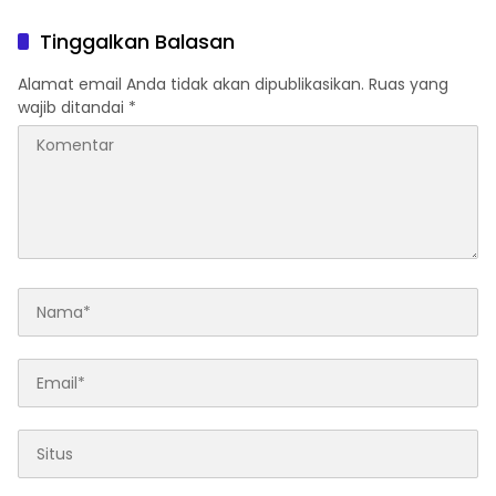
Diduga Keracunan
Jaya untuk Pembangunan
Makanan Asal Distrik
Masjid
Tinggalkan Balasan
Depapre
Alamat email Anda tidak akan dipublikasikan.
Ruas yang
wajib ditandai
*