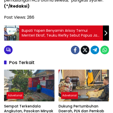
pemasangan HCS Ultima selesai,” pungkas Syarief.
(*/Redaksi)
Post Views:
286
Bupati Yapen Benyamin Arisoy Temui
Menteri Ekraf, Teuku Riefky Sebut Papua Jadi
Prioritas Pengembangan Ekonomi Kreatif
Termasuk Yapen
Pos Terkait
Advetorial
Advetorial
Sempat Terkendala
Dukung Pertumbuhan
Angkutan, Pasokan Minyak
Daerah, PLN dan Pemkab