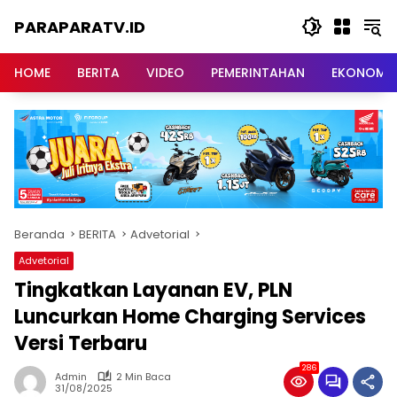
Langsung
PARAPARATV.ID
ke
konten
Jendela
Papua
HOME
BERITA
VIDEO
PEMERINTAHAN
EKONOMI
Beranda
BERITA
Advetorial
Advetorial
Tingkatkan Layanan EV, PLN
Luncurkan Home Charging Services
Versi Terbaru
286
Admin
2 Min Baca
31/08/2025