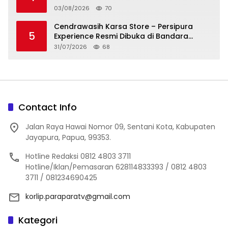
Yapen yang Dikeroyok
03/08/2026
70
Cendrawasih Karsa Store – Persipura
5
Experience Resmi Dibuka di Bandara
Sentani, Jadikan Merchandise Opsi
31/07/2026
68
Cinderamata Khas Jayapura
Contact Info
Jalan Raya Hawai Nomor 09, Sentani Kota, Kabupaten
Jayapura, Papua, 99353.
Hotline Redaksi 0812 4803 3711
Hotline/Iklan/Pemasaran 628114833393 / 0812 4803
3711 / 081234690425
korlip.paraparatv@gmail.com
Kategori