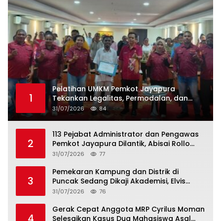
Pelatihan UMKM Pemkot Jayapura
1
Tekankan Legalitas, Permodalan, dan
Tata Kelola Usaha
31/07/2026
84
113 Pejabat Administrator dan Pengawas
2
Pemkot Jayapura Dilantik, Abisai Rollo
Ingatkan ASN Tingkatkan Kinerja dan
31/07/2026
77
Pelayanan Publik
Pemekaran Kampung dan Distrik di
3
Puncak Sedang Dikaji Akademisi, Elvis
Tabuni: Jangan Demo dan Palang Jalan
31/07/2026
76
Gerak Cepat Anggota MRP Cyrilus Moman
4
Selesaikan Kasus Dua Mahasiswa Asal