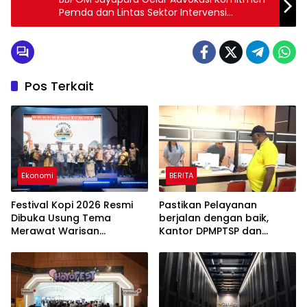
Pemda dan Lintas Sektor Intervensi
Keamanan Pangan
Pos Terkait
Ekonomi
BERITA
Festival Kopi 2026 Resmi
Pastikan Pelayanan
Dibuka Usung Tema
berjalan dengan baik,
Merawat Warisan
Kantor DPMPTSP dan
Membangun Masa Depan
Bapenda di sidak
Papua