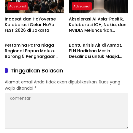
Advetorial
Advetorial
Indosat dan HoYoverse
Akselerasi AI Asia-Pasifik,
Kolaborasi Gelar HoYo
Kolaborasi IOH, Nokia, dan
FEST 2026 di Jakarta
NVIDIA Meluncurkan
Advetorial
Advetorial
Zankore
Pertamina Patra Niaga
Bantu Krisis Air di Asmat,
Regional Papua Maluku
PLN Hadirkan Mesin
Borong 5 Penghargaan
Desalinasi untuk Masjid
ISRA 2026
dan Warga Agats
Tinggalkan Balasan
Alamat email Anda tidak akan dipublikasikan.
Ruas yang
wajib ditandai
*