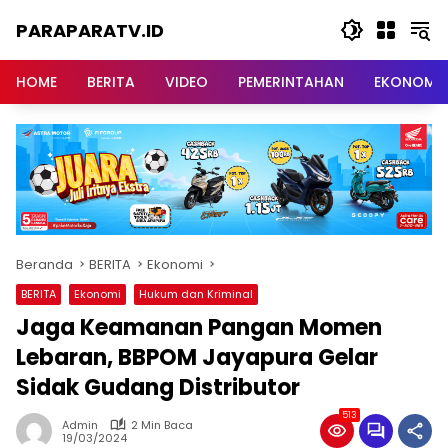
Langsung
PARAPARATV.ID
ke
konten
Jendela
Papua
HOME
BERITA
VIDEO
PEMERINTAHAN
EKONOMI
Beranda
BERITA
Ekonomi
BERITA
Ekonomi
Hukum dan Kriminal
Jaga Keamanan Pangan Momen
Lebaran, BBPOM Jayapura Gelar
Sidak Gudang Distributor
513
Admin
2 Min Baca
19/03/2024