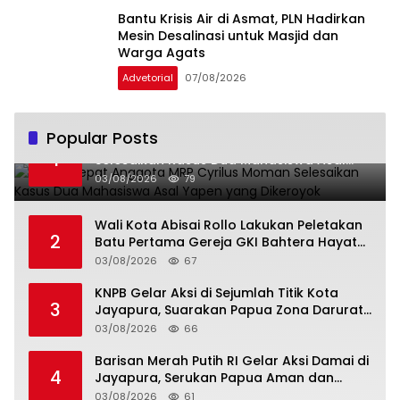
Bantu Krisis Air di Asmat, PLN Hadirkan
Mesin Desalinasi untuk Masjid dan
Warga Agats
Advetorial
07/08/2026
Popular Posts
Gerak Cepat Anggota MRP Cyrilus Moman
1
Selesaikan Kasus Dua Mahasiswa Asal
Yapen yang Dikeroyok
03/08/2026
79
Wali Kota Abisai Rollo Lakukan Peletakan
2
Batu Pertama Gereja GKI Bahtera Hayat
Hamadi, Serahkan Bantuan Rp200 Juta
03/08/2026
67
KNPB Gelar Aksi di Sejumlah Titik Kota
3
Jayapura, Suarakan Papua Zona Darurat
Militer dan Kemanusiaan
03/08/2026
66
Barisan Merah Putih RI Gelar Aksi Damai di
4
Jayapura, Serukan Papua Aman dan
Damai
03/08/2026
61