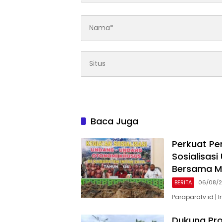
Baca Juga
Perkuat Pe
Sosialisa
Bersama M
BERITA
06/08/
Paraparatv.id | 
Dukung Pr