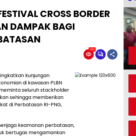
FESTIVAL CROSS BORDER
AN DAMPAK BAGI
BATASAN
260
ningkatkan kunjungan
onomian di kawasan PLBN
meminta seluruh stackholder
ngkan sehingga memberikan
at di Perbatasan RI-PNG,
 menjaga keamanan perbatasan,
ntuk bertugas mengamankan