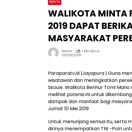
BERITA
WALIKOTA MINTA 
2019 DAPAT BERIK
MASYARAKAT PER
Admin
1 Min Baca
09/08/2019
Paraparatv.id |Jayapura | Guna me
wisatawan dan meningkatkan perek
Skouw. Walikota Benhur Tomi Mano 
melihat potensi ini untuk dikemba
dampak dan manfaat bagi masyarak
Jumat 10 Mei 2019
Untuk menunjang semua itu, serta
dirinya menempatkan TNI -Polri u