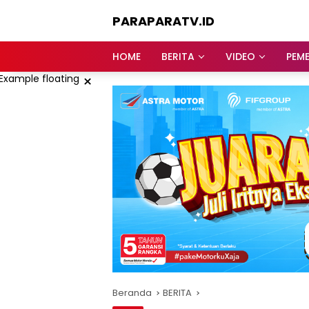
Langsung
PARAPARATV.ID
ke
konten
Jendela
Papua
HOME
BERITA
VIDEO
PEM
×
Beranda
BERITA