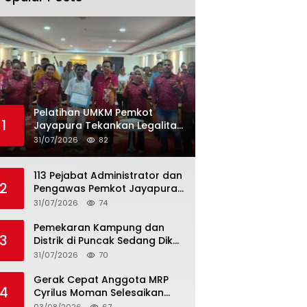
Pelatihan UMKM Pemkot
1
Jayapura Tekankan Legalitas,
Permodalan, dan Tata Kelola
31/07/2026
82
Usaha
113 Pejabat Administrator dan
2
Pengawas Pemkot Jayapura
Dilantik, Abisai Rollo Ingatkan
31/07/2026
74
ASN Tingkatkan Kinerja dan
Pelayanan Publik
Pemekaran Kampung dan
3
Distrik di Puncak Sedang Dikaji
Akademisi, Elvis Tabuni:
31/07/2026
70
Jangan Demo dan Palang
Jalan
Gerak Cepat Anggota MRP
4
Cyrilus Moman Selesaikan
Kasus Dua Mahasiswa Asal