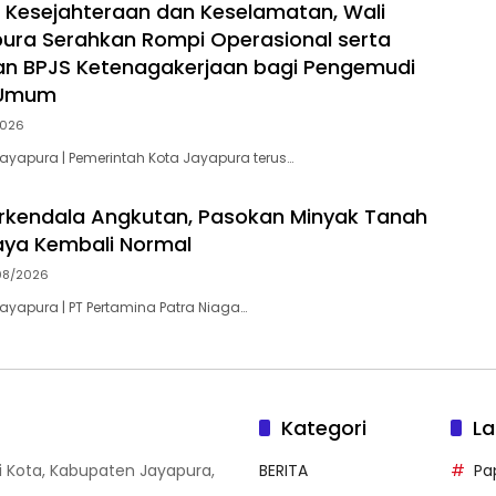
 Kesejahteraan dan Keselamatan, Wali
ura Serahkan Rompi Operasional serta
an BPJS Ketenagakerjaan bagi Pengemudi
 Umum
2026
Jayapura | Pemerintah Kota Jayapura terus…
rkendala Angkutan, Pasokan Minyak Tanah
aya Kembali Normal
08/2026
Jayapura | PT Pertamina Patra Niaga…
Kategori
La
i Kota, Kabupaten Jayapura,
BERITA
Pa