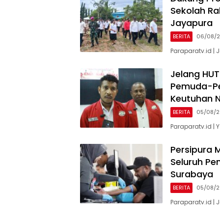
Sekolah Ra
Jayapura
BERITA
06/08/
Paraparatv.id | 
Jelang HUT
Pemuda-Pe
Keutuhan N
BERITA
05/08/
Paraparatv.id |
Persipura M
Seluruh Pe
Surabaya
BERITA
05/08/
Paraparatv.id | 