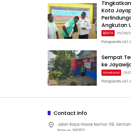
Tingkatkan
Kota Jayap
Perlindung
Angkutan
BERITA
05/08/
Paraparatv.id | 
Sempat Te
ke Jayawij
Advetorial
05/
Paraparatv.id | 
Contact Info
Jalan Raya Hawai Nomor 09, Sentan
Papua, 99353.