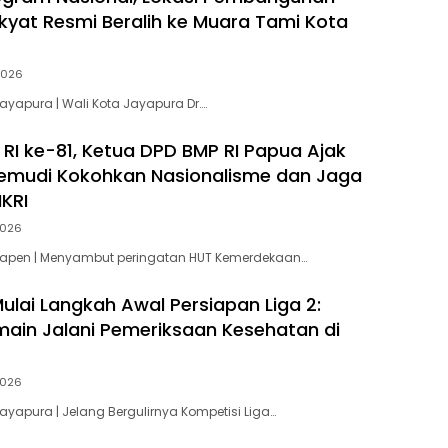
kyat Resmi Beralih ke Muara Tami Kota
2026
Jayapura | Wali Kota Jayapura Dr….
 RI ke-81, Ketua DPD BMP RI Papua Ajak
mudi Kokohkan Nasionalisme dan Jaga
KRI
2026
 Yapen | Menyambut peringatan HUT Kemerdekaan…
ulai Langkah Awal Persiapan Liga 2:
main Jalani Pemeriksaan Kesehatan di
2026
Jayapura | Jelang Bergulirnya Kompetisi Liga…