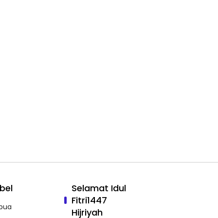
bel
Selamat Idul
Fitri1447
pua
Hijriyah