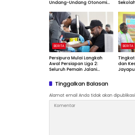
Undang-Undang Otonomi
Sekola
Khusus Papua Bersama MRP
Beralih
Papua Tengah
Jayapu
BERITA
BERITA
Persipura Mulai Langkah
Tingka
Awal Persiapan Liga 2:
dan Ke
Seluruh Pemain Jalani
Jayapu
Pemeriksaan Kesehatan di
Operasi
Surabaya
Perlind
Tinggalkan Balasan
Ketena
Pengem
Alamat email Anda tidak akan dipublikasi