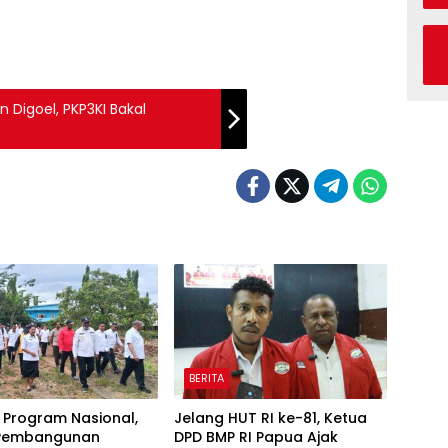
n Digoel, PKP3KI Bakal
BERITA
 Program Nasional,
Jelang HUT RI ke-81, Ketua
 Pembangunan
DPD BMP RI Papua Ajak