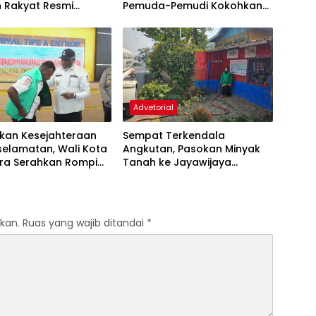
h Rakyat Resmi
Pemuda-Pemudi Kokohkan
 ke Muara Tami Kota
Nasionalisme dan Jaga
ra
Keutuhan NKRI
Advetorial
tkan Kesejahteraan
Sempat Terkendala
selamatan, Wali Kota
Angkutan, Pasokan Minyak
ra Serahkan Rompi
Tanah ke Jayawijaya
onal serta
Kembali Normal
ungan BPJS
gakerjaan bagi
udi Angkutan Umum
kan.
Ruas yang wajib ditandai
*