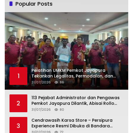
Popular Posts
Pelatihan UMKM Pemkot Jayapura
1
Tekankan Legalitas, Permodalan, dan
Tata Kelola Usaha
31/07/2026
86
113 Pejabat Administrator dan Pengawas
2
Pemkot Jayapura Dilantik, Abisai Rollo
Ingatkan ASN Tingkatkan Kinerja dan
31/07/2026
80
Pelayanan Publik
Cendrawasih Karsa Store – Persipura
3
Experience Resmi Dibuka di Bandara
Sentani, Jadikan Merchandise Opsi
31/07/2026
72