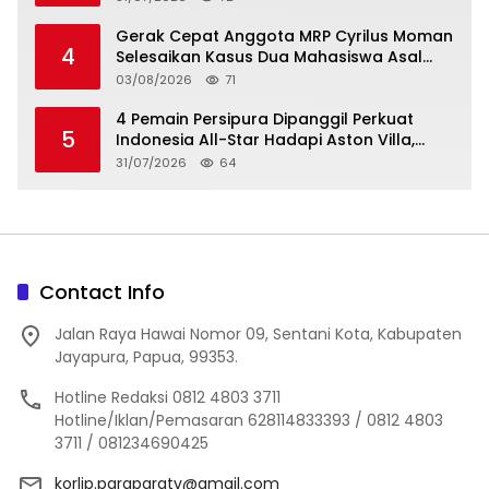
Cinderamata Khas Jayapura
Gerak Cepat Anggota MRP Cyrilus Moman
4
Selesaikan Kasus Dua Mahasiswa Asal
Yapen yang Dikeroyok
03/08/2026
71
4 Pemain Persipura Dipanggil Perkuat
5
Indonesia All-Star Hadapi Aston Villa,
Manajemen: Kebanggaan Seluruh Tanah
31/07/2026
64
Papua
Contact Info
Jalan Raya Hawai Nomor 09, Sentani Kota, Kabupaten
Jayapura, Papua, 99353.
Hotline Redaksi 0812 4803 3711
Hotline/Iklan/Pemasaran 628114833393 / 0812 4803
3711 / 081234690425
korlip.paraparatv@gmail.com