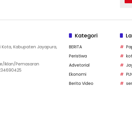
Kategori
La
i Kota, Kabupaten Jayapura,
BERITA
Pa
Peristiwa
ko
ine/Iklan/Pemasaran
Advetorial
Ja
1234690425
Ekonomi
PL
Berita Video
se