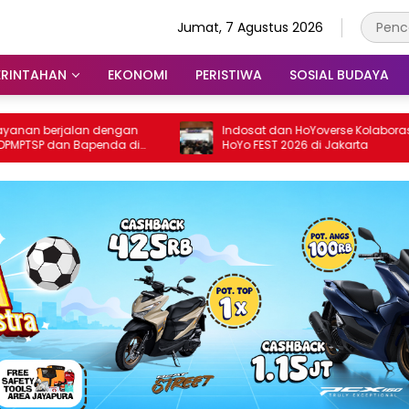
Jumat, 7 Agustus 2026
ERINTAHAN
EKONOMI
PERISTIWA
SOSIAL BUDAYA
 berjalan dengan
Indosat dan HoYoverse Kolaborasi Gelar
SP dan Bapenda di
HoYo FEST 2026 di Jakarta