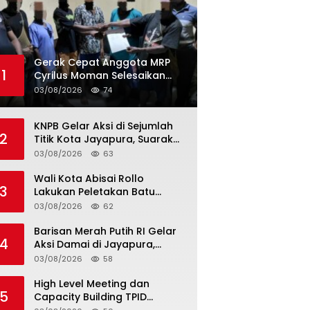
Gerak Cepat Anggota MRP
1
Cyrilus Moman Selesaikan
Kasus Dua Mahasiswa Asal
03/08/2026
74
Yapen yang Dikeroyok
KNPB Gelar Aksi di Sejumlah
2
Titik Kota Jayapura, Suarakan
Papua Zona Darurat Militer
03/08/2026
63
dan Kemanusiaan
Wali Kota Abisai Rollo
3
Lakukan Peletakan Batu
Pertama Gereja GKI Bahtera
03/08/2026
62
Hayat Hamadi, Serahkan
Bantuan Rp200 Juta
Barisan Merah Putih RI Gelar
4
Aksi Damai di Jayapura,
Serukan Papua Aman dan
03/08/2026
58
Damai
High Level Meeting dan
5
Capacity Building TPID