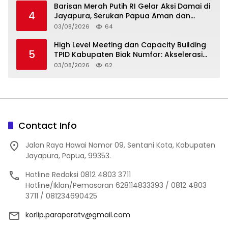
Barisan Merah Putih RI Gelar Aksi Damai di
4
Jayapura, Serukan Papua Aman dan
Damai
03/08/2026
64
High Level Meeting dan Capacity Building
5
TPID Kabupaten Biak Numfor: Akselerasi
Ketahanan Pangan dan Pengendalian
03/08/2026
62
Inflasi
Contact Info
Jalan Raya Hawai Nomor 09, Sentani Kota, Kabupaten
Jayapura, Papua, 99353.
Hotline Redaksi 0812 4803 3711
Hotline/Iklan/Pemasaran 628114833393 / 0812 4803
3711 / 081234690425
korlip.paraparatv@gmail.com