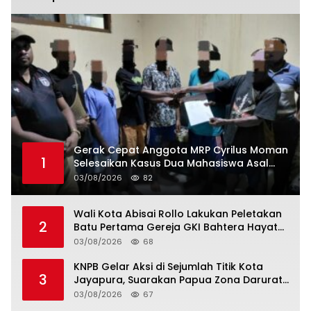
Gerak Cepat Anggota MRP Cyrilus Moman
1
Selesaikan Kasus Dua Mahasiswa Asal
Yapen yang Dikeroyok
03/08/2026
82
Wali Kota Abisai Rollo Lakukan Peletakan
2
Batu Pertama Gereja GKI Bahtera Hayat
Hamadi, Serahkan Bantuan Rp200 Juta
03/08/2026
68
KNPB Gelar Aksi di Sejumlah Titik Kota
3
Jayapura, Suarakan Papua Zona Darurat
Militer dan Kemanusiaan
03/08/2026
67