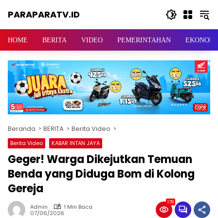
Langsung
PARAPARATV.ID
ke
konten
Jendela
Papua
HOME
BERITA
VIDEO
PEMERINTAHAN
EKONOMI
Beranda
BERITA
Berita Video
Berita Video
KABAR INTAN JAYA
Geger! Warga Dikejutkan Temuan
Benda yang Diduga Bom di Kolong
Gereja
178
Admin
1 Min Baca
07/06/2026