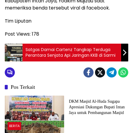
kabupaten Intan Jaya, Yoakim Mujizau saat
memeriksa benda tersebut viral di facebook.
Tim Liputan
Post Views:
178
‎Satgas Damai Cartenz Tangkap Terduga
Perantara Senjata Api Jaringan KKB di Sarmi
Pos Terkait
Advetorial
DKM Masjid Al-Huda Sugapa
Apresiasi Dukungan Bupati Intan
Jaya untuk Pembangunan Masjid
BERITA