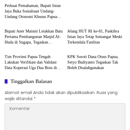
Perkuat Pemahaman, Bupati Intan
Jaya Buka Sosialisasi Undang-
Undang Otonomi Khusus Papua
BERITA
BERITA
Bersama MRP Papua Tengah
Bupati Aner Maisini Letakkan Batu
Jelang HUT RI ke-81, Paskibra
Pertama Pembangunan Masjid Al-
Intan Jaya Tetap Semangat Meski
Huda di Sugapa, Tegaskan
Terkendala Fasilitas
BERITA
Berita Video
Komitmen Jaga Toleransi
Tim Provinsi Papua Tengah
KPK Soroti Dana Otsus Papua,
Lakukan Verifikasi dan Validasi
Setyo Budiyanto Tegaskan Tak
Data Koperasi Uga Dua Boiu di
Boleh Disalahgunakan
Intan Jaya
Tinggalkan Balasan
Alamat email Anda tidak akan dipublikasikan.
Ruas yang
wajib ditandai
*