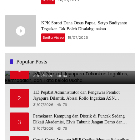
KPK Soroti Dana Otsus Papua, Setyo Budiyanto
Tegaskan Tak Boleh Disalahgunakan
Berita Video
18/07/2026
Popular Posts
Pelatihan UMKM Pemkot Jayapura Tekankan
1
Legalitas, Permodalan, dan Tata Kelola Usaha
31/07/2026
84
113 Pejabat Administrator dan Pengawas Pemkot
2
Jayapura Dilantik, Abisai Rollo Ingatkan ASN
Tingkatkan Kinerja dan Pelayanan Publik
31/07/2026
76
Pemekaran Kampung dan Distrik di Puncak Sedang
3
Dikaji Akademisi, Elvis Tabuni: Jangan Demo dan
Palang Jalan
31/07/2026
76
Gerak Cepat Anggota MRP Cyrilus Moman Selesaikan