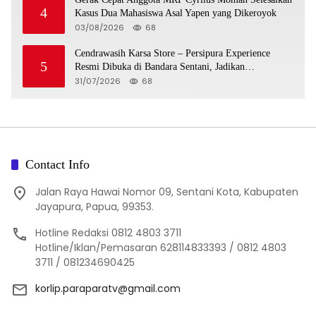
4
Kasus Dua Mahasiswa Asal Yapen yang Dikeroyok
03/08/2026
68
Cendrawasih Karsa Store – Persipura Experience
5
Resmi Dibuka di Bandara Sentani, Jadikan
Merchandise Opsi Cinderamata Khas Jayapura
31/07/2026
68
Contact Info
Jalan Raya Hawai Nomor 09, Sentani Kota, Kabupaten
Jayapura, Papua, 99353.
Hotline Redaksi 0812 4803 3711
Hotline/Iklan/Pemasaran 628114833393 / 0812 4803
3711 / 081234690425
korlip.paraparatv@gmail.com