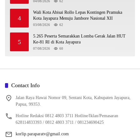
Tolikara
04/08/2026
62
Wali Kota Abisai Rollo Lepas Kontingen Pramuka
4
Kota Jayapura Menuju Jambore Nasional XII
03/08/2026
62
5.265 Peserta Semarakkan Lomba Gerak Jalan HUT
5
Ke-81 RI di Kota Jayapura
07/08/2026
60
Contact Info
Jalan Raya Hawai Nomor 09, Sentani Kota, Kabupaten Jayapura,
Papua, 99353.
Hotline Redaksi 0812 4803 3711 Hotline/Iklan/Pemasaran
628114833393 / 0812 4803 3711 / 081234690425
korlip.paraparatv@gmail.com