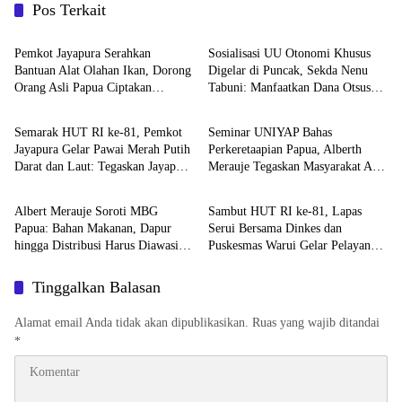
Pos Terkait
BERITA
BERITA
Pemkot Jayapura Serahkan
Sosialisasi UU Otonomi Khusus
Bantuan Alat Olahan Ikan, Dorong
Digelar di Puncak, Sekda Nenu
Orang Asli Papua Ciptakan
Tabuni: Manfaatkan Dana Otsus
Advetorial
BERITA
Lapangan Kerja
untuk Kemandirian dan
Pembangunan Merata
Semarak HUT RI ke-81, Pemkot
Seminar UNIYAP Bahas
Jayapura Gelar Pawai Merah Putih
Perkeretaapian Papua, Alberth
Darat dan Laut: Tegaskan Jayapura
Merauje Tegaskan Masyarakat Adat
Advetorial
BERITA
Bagian Tak Terpisahkan NKRI
Wajib Dilibatkan
Albert Merauje Soroti MBG
Sambut HUT RI ke-81, Lapas
Papua: Bahan Makanan, Dapur
Serui Bersama Dinkes dan
hingga Distribusi Harus Diawasi
Puskesmas Warui Gelar Pelayanan
Ketat
Kesehatan Gratis Bagi WBP dan
Warga Sekitar
Tinggalkan Balasan
Alamat email Anda tidak akan dipublikasikan.
Ruas yang wajib ditandai
*