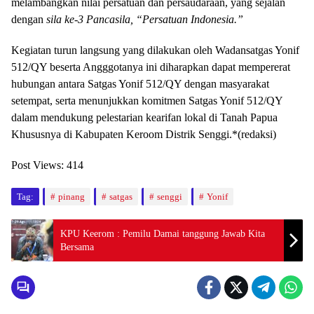
melambangkan nilai persatuan dan persaudaraan, yang sejalan
dengan
sila ke-3 Pancasila, “Persatuan Indonesia.”
Kegiatan turun langsung yang dilakukan oleh Wadansatgas Yonif
512/QY beserta Angggotanya ini diharapkan dapat mempererat
hubungan antara Satgas Yonif 512/QY dengan masyarakat
setempat, serta menunjukkan komitmen Satgas Yonif 512/QY
dalam mendukung pelestarian kearifan lokal di Tanah Papua
Khususnya di Kabupaten Keroom Distrik Senggi.*(redaksi)
Post Views:
414
Tag:
pinang
satgas
senggi
Yonif
KPU Keerom : Pemilu Damai tanggung Jawab Kita
Bersama