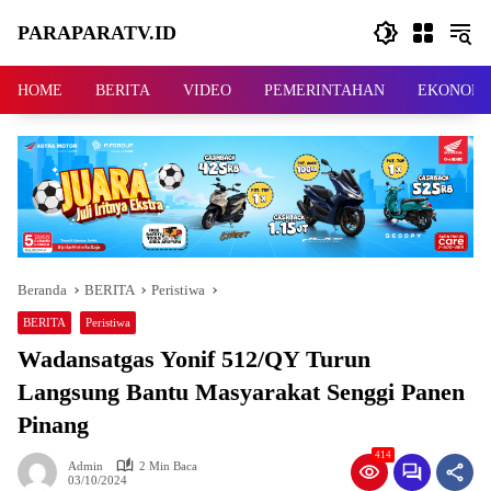
Langsung
PARAPARATV.ID
ke
konten
Jendela
Papua
HOME
BERITA
VIDEO
PEMERINTAHAN
EKONOMI
Beranda
BERITA
Peristiwa
BERITA
Peristiwa
Wadansatgas Yonif 512/QY Turun
Langsung Bantu Masyarakat Senggi Panen
Pinang
414
Admin
2 Min Baca
03/10/2024