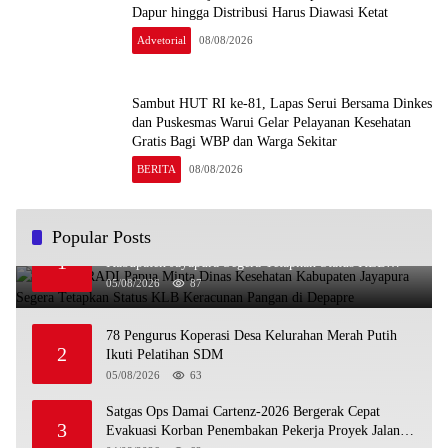
Dapur hingga Distribusi Harus Diawasi Ketat
Advetorial
08/08/2026
Sambut HUT RI ke-81, Lapas Serui Bersama Dinkes
dan Puskesmas Warui Gelar Pelayanan Kesehatan
Gratis Bagi WBP dan Warga Sekitar
BERITA
08/08/2026
Popular Posts
Ketua PERADI Papua Minta Dinas Kesehatan
1
Kabupaten Jayapura Segera Tetapkan Status KLB
Keracunan Pangan di Depapre
05/08/2026
87
78 Pengurus Koperasi Desa Kelurahan Merah Putih
2
Ikuti Pelatihan SDM
05/08/2026
63
Satgas Ops Damai Cartenz-2026 Bergerak Cepat
3
Evakuasi Korban Penembakan Pekerja Proyek Jalan di