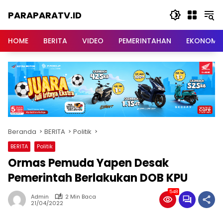
Langsung
PARAPARATV.ID
ke
konten
Jendela
Papua
HOME
BERITA
VIDEO
PEMERINTAHAN
EKONOMI
Beranda
BERITA
Politik
BERITA
Politik
Ormas Pemuda Yapen Desak
Pemerintah Berlakukan DOB KPU
548
Admin
2 Min Baca
21/04/2022