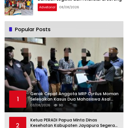
Advetorial
08/08/2026
Popular Posts
Gerak Cepat Anggota MRP Cyrilus Moman
1
Selesaikan Kasus Dua Mahasiswa Asal
Yapen yang Dikeroyok
03/08/2026
90
Ketua PERADI Papua Minta Dinas
2
Kesehatan Kabupaten Jayapura Segera