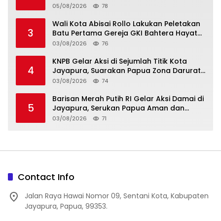
Tetapkan Status KLB Keracunan Pangan
05/08/2026
78
di Depapre
Wali Kota Abisai Rollo Lakukan Peletakan
3
Batu Pertama Gereja GKI Bahtera Hayat
Hamadi, Serahkan Bantuan Rp200 Juta
03/08/2026
76
KNPB Gelar Aksi di Sejumlah Titik Kota
4
Jayapura, Suarakan Papua Zona Darurat
Militer dan Kemanusiaan
03/08/2026
74
Barisan Merah Putih RI Gelar Aksi Damai di
5
Jayapura, Serukan Papua Aman dan
Damai
03/08/2026
71
Contact Info
Jalan Raya Hawai Nomor 09, Sentani Kota, Kabupaten
Jayapura, Papua, 99353.