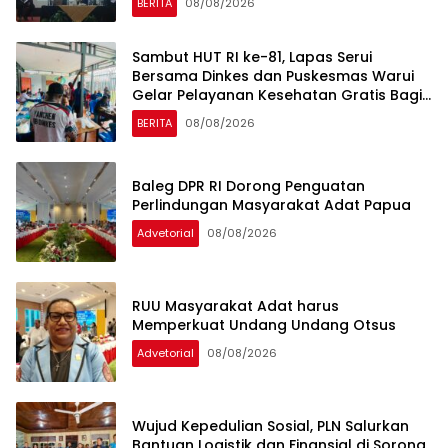
BERITA
08/08/2026
Sambut HUT RI ke-81, Lapas Serui
Bersama Dinkes dan Puskesmas Warui
Gelar Pelayanan Kesehatan Gratis Bagi
WBP dan Warga Sekitar
BERITA
08/08/2026
Baleg DPR RI Dorong Penguatan
Perlindungan Masyarakat Adat Papua
Advetorial
08/08/2026
RUU Masyarakat Adat harus
Memperkuat Undang Undang Otsus
Advetorial
08/08/2026
Wujud Kepedulian Sosial, PLN Salurkan
Bantuan Logistik dan Finansial di Sorong