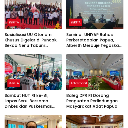
BERITA
BERITA
Sosialisasi UU Otonomi
Seminar UNIYAP Bahas
Khusus Digelar di Puncak,
Perkeretaapian Papua,
Sekda Nenu Tabuni:
Alberth Merauje Tegaskan
Manfaatkan Dana Otsus
Masyarakat Adat Wajib
untuk Kemandirian dan
Dilibatkan
Pembangunan Merata
BERITA
Advetorial
Sambut HUT RI ke-81,
Baleg DPR RI Dorong
Lapas Serui Bersama
Penguatan Perlindungan
Dinkes dan Puskesmas
Masyarakat Adat Papua
Warui Gelar Pelayanan
Kesehatan Gratis Bagi WBP
dan Warga Sekitar