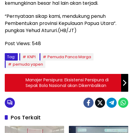
kemungkinan besar hal lain akan terjadi.
“Pernyataan sikap kami, mendukung penuh
Pembentukan provinsi Kepulauan Papua Utara”.
pungkas Yehud Atururi.(HB/JT)
Post Views:
548
Tag:
KNPI
Pemuda Panca Marga
pemuda yapen
Manajer Persipura: Eksistensi Persipura di
Sepak Bola Nasional akan Dikembalikan
Pos Terkait