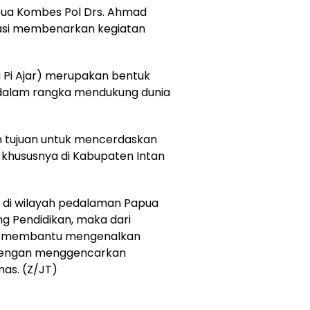
pua Kombes Pol Drs. Ahmad
rmasi membenarkan kegiatan
i Pi Ajar) merupakan bentuk
dalam rangka mendukung dunia
n tujuan untuk mencerdaskan
 khususnya di Kabupaten Intan
k di wilayah pedalaman Papua
ng Pendidikan, maka dari
gin membantu mengenalkan
dengan menggencarkan
mas. (Z/JT)