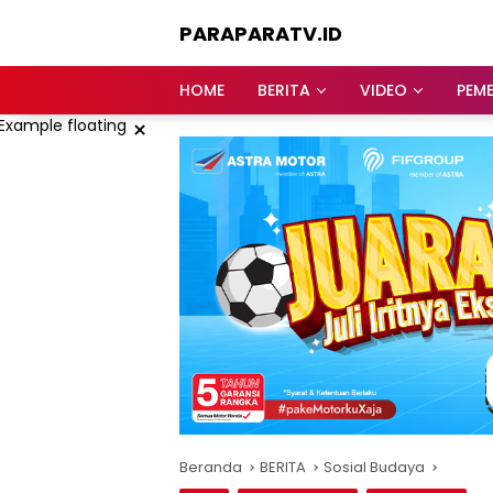
Langsung
PARAPARATV.ID
ke
konten
Jendela
Papua
HOME
BERITA
VIDEO
PEM
×
Beranda
BERITA
Sosial Budaya