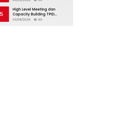
03/08/2026
60
Damai
High Level Meeting dan
5
Capacity Building TPID
Kabupaten Biak Numfor:
03/08/2026
60
Akselerasi Ketahanan Pangan
dan Pengendalian Inflasi