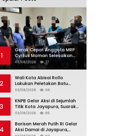
Gerak Cepat Anggota MRP
1
Cyrilus Moman Selesaikan
Kasus Dua Mahasiswa Asal
03/08/2026
77
Yapen yang Dikeroyok
Wali Kota Abisai Rollo
2
Lakukan Peletakan Batu
Pertama Gereja GKI Bahtera
03/08/2026
66
Hayat Hamadi, Serahkan
Bantuan Rp200 Juta
KNPB Gelar Aksi di Sejumlah
3
Titik Kota Jayapura, Suarakan
Papua Zona Darurat Militer
03/08/2026
65
dan Kemanusiaan
Barisan Merah Putih RI Gelar
4
Aksi Damai di Jayapura,
Serukan Papua Aman dan