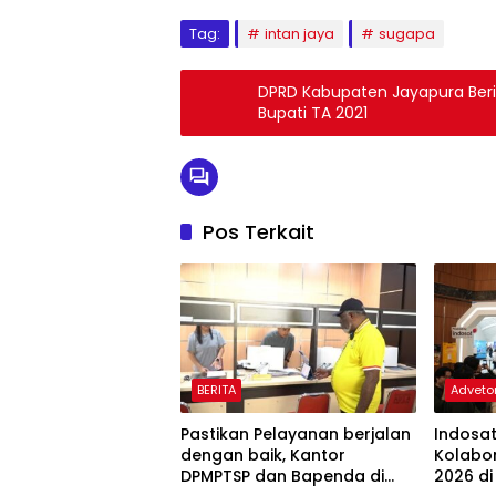
Tag:
intan jaya
sugapa
DPRD Kabupaten Jayapura Beri
Bupati TA 2021
Pos Terkait
BERITA
Advetor
Pastikan Pelayanan berjalan
Indosa
dengan baik, Kantor
Kolabor
DPMPTSP dan Bapenda di
2026 di