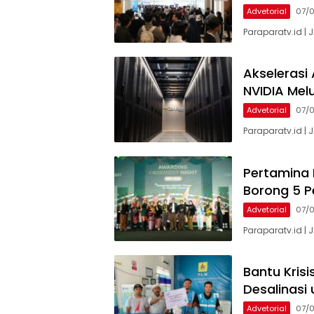
Advetorial
07/
Paraparatv.id |
Akselerasi 
NVIDIA Mel
Advetorial
07/
Paraparatv.id | 
Pertamina 
Borong 5 P
Advetorial
07/
Paraparatv.id |
Bantu Krisi
Desalinasi
Advetorial
07/