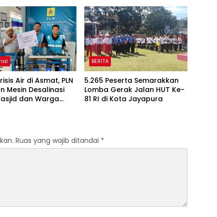
ial
BERITA
isis Air di Asmat, PLN
5.265 Peserta Semarakkan
n Mesin Desalinasi
Lomba Gerak Jalan HUT Ke-
Masjid dan Warga
81 RI di Kota Jayapura
kan.
Ruas yang wajib ditandai
*