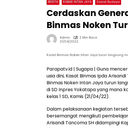
BERITA
KABAR INTAN JAYA
Sosial Budaya
Cerdaskan Generas
Binmas Noken Tur
Admin
2 Min Baca
21/04/2022
Korwil Binmas Noken Intan Jaya turun langsung 
Parapatv.id | Sugapa | Guna mence
usia dini, Kasat Binmas Ipda Arisand
Binmas Noken Intan Jaya turun la
di SD Inpres Yokatapa yang mana kal
kelas 1 SD, Kamis (21/04/22).
Dalam pelaksanaan kegiatan terseb
bersemangat mengikuti pembelajara
Arisandi Tancoma SH didampingi Ka