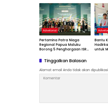
sidak
Advetorial
Advetor
Pertamina Patra Niaga
Bantu Kr
Regional Papua Maluku
Hadirka
Borong 5 Penghargaan ISRA
untuk 
2026
Agats
Tinggalkan Balasan
Alamat email Anda tidak akan dipublikasi