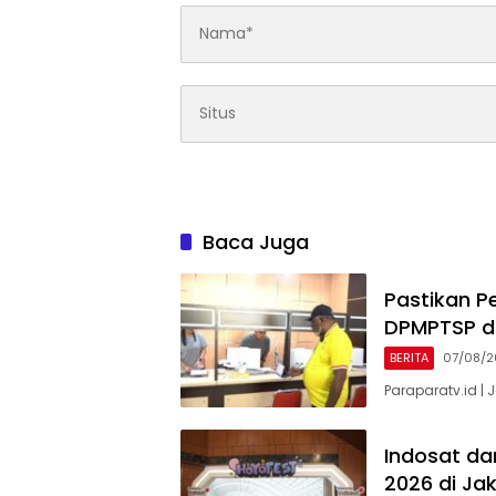
Baca Juga
Pastikan P
DPMPTSP d
BERITA
07/08/
Paraparatv.id | 
Indosat da
2026 di Ja