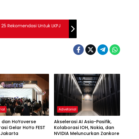
 25 Rekomendasi Untuk LKPJ
ial
Advetorial
t dan HoYoverse
Akselerasi AI Asia-Pasifik,
asi Gelar HoYo FEST
Kolaborasi IOH, Nokia, dan
 Jakarta
NVIDIA Meluncurkan Zankore