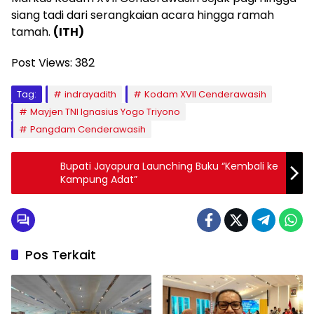
siang tadi dari serangkaian acara hingga ramah
tamah.
(ITH)
Post Views:
382
Tag:
indrayadith
Kodam XVII Cenderawasih
Mayjen TNI Ignasius Yogo Triyono
Pangdam Cenderawasih
Bupati Jayapura Launching Buku “Kembali ke
Kampung Adat”
Pos Terkait