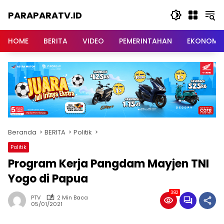
Langsung
PARAPARATV.ID
ke
konten
Jendela
Papua
HOME
BERITA
VIDEO
PEMERINTAHAN
EKONOMI
Beranda
BERITA
Politik
Politik
Program Kerja Pangdam Mayjen TNI
Yogo di Papua
382
PTV
2 Min Baca
05/01/2021