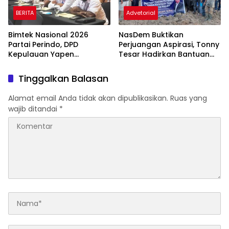
BERITA
Advetorial
Bimtek Nasional 2026
NasDem Buktikan
Partai Perindo, DPD
Perjuangan Aspirasi, Tonny
Kepulauan Yapen
Tesar Hadirkan Bantuan
Tegaskan Kesiapan
Traktor Kementan untuk
Jalankan Seluruh Arahan
Kelompok Tani Swakarsa
Tinggalkan Balasan
DPP
Mandiri
Alamat email Anda tidak akan dipublikasikan.
Ruas yang
wajib ditandai
*