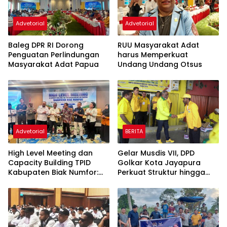
Advetorial
Advetorial
Baleg DPR RI Dorong
RUU Masyarakat Adat
Penguatan Perlindungan
harus Memperkuat
Masyarakat Adat Papua
Undang Undang Otsus
Advetorial
BERITA
High Level Meeting dan
Gelar Musdis VII, DPD
Capacity Building TPID
Golkar Kota Jayapura
Kabupaten Biak Numfor:
Perkuat Struktur hingga
Akselerasi Ketahanan
Kampung Hadapi Verifikasi
Pangan dan Pengendalian
KPU
Inflasi