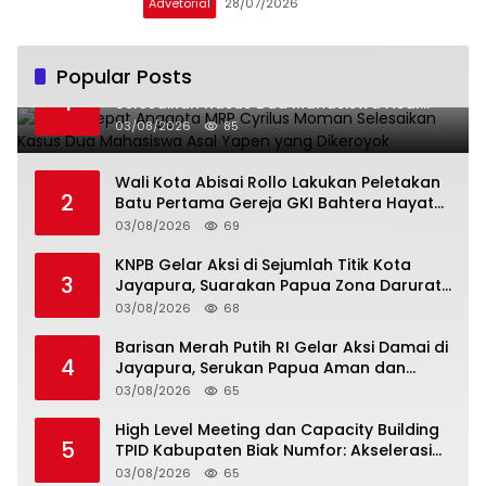
Advetorial
28/07/2026
Popular Posts
Gerak Cepat Anggota MRP Cyrilus Moman
1
Selesaikan Kasus Dua Mahasiswa Asal
Yapen yang Dikeroyok
03/08/2026
85
Wali Kota Abisai Rollo Lakukan Peletakan
2
Batu Pertama Gereja GKI Bahtera Hayat
Hamadi, Serahkan Bantuan Rp200 Juta
03/08/2026
69
KNPB Gelar Aksi di Sejumlah Titik Kota
3
Jayapura, Suarakan Papua Zona Darurat
Militer dan Kemanusiaan
03/08/2026
68
Barisan Merah Putih RI Gelar Aksi Damai di
4
Jayapura, Serukan Papua Aman dan
Damai
03/08/2026
65
High Level Meeting dan Capacity Building
5
TPID Kabupaten Biak Numfor: Akselerasi
Ketahanan Pangan dan Pengendalian
03/08/2026
65