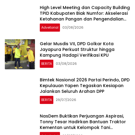
High Level Meeting dan Capacity Building
TPID Kabupaten Biak Numfor: Akselerasi
Ketahanan Pangan dan Pengendalian
Inflasi
Advetorial
03/08/2026
Gelar Musdis VII, DPD Golkar Kota
Jayapura Perkuat Struktur hingga
Kampung Hadapi Verifikasi KPU
BERITA
03/08/2026
Bimtek Nasional 2026 Partai Perindo, DPD
Kepulauan Yapen Tegaskan Kesiapan
Jalankan Seluruh Arahan DPP
BERITA
29/07/2026
NasDem Buktikan Perjuangan Aspirasi,
Tonny Tesar Hadirkan Bantuan Traktor
Kementan untuk Kelompok Tani
Swakarsa Mandiri