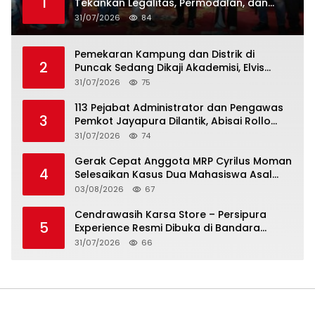
1
Tekankan Legalitas, Permodalan, dan
Tata Kelola Usaha
31/07/2026
84
Pemekaran Kampung dan Distrik di
2
Puncak Sedang Dikaji Akademisi, Elvis
Tabuni: Jangan Demo dan Palang Jalan
31/07/2026
75
113 Pejabat Administrator dan Pengawas
3
Pemkot Jayapura Dilantik, Abisai Rollo
Ingatkan ASN Tingkatkan Kinerja dan
31/07/2026
74
Pelayanan Publik
Gerak Cepat Anggota MRP Cyrilus Moman
4
Selesaikan Kasus Dua Mahasiswa Asal
Yapen yang Dikeroyok
03/08/2026
67
Cendrawasih Karsa Store – Persipura
5
Experience Resmi Dibuka di Bandara
Sentani, Jadikan Merchandise Opsi
31/07/2026
66
Cinderamata Khas Jayapura