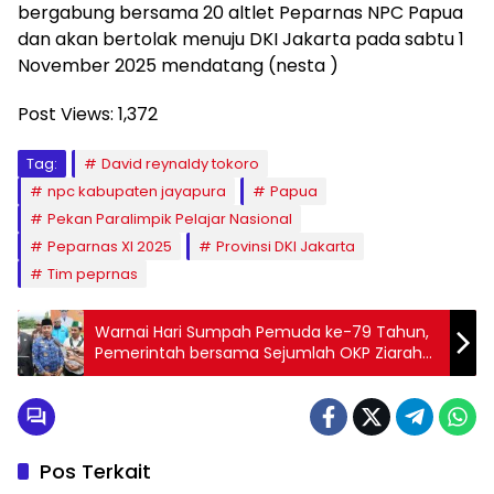
bergabung bersama 20 altlet Peparnas NPC Papua
dan akan bertolak menuju DKI Jakarta pada sabtu 1
November 2025 mendatang (nesta )
Post Views:
1,372
Tag:
David reynaldy tokoro
npc kabupaten jayapura
Papua
Pekan Paralimpik Pelajar Nasional
Peparnas XI 2025
Provinsi DKI Jakarta
Tim peprnas
Warnai Hari Sumpah Pemuda ke-79 Tahun,
Pemerintah bersama Sejumlah OKP Ziarah
ke TMP Kesuma Trikora
Pos Terkait