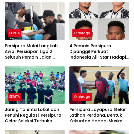
BERITA
Olahraga
Persipura Mulai Langkah
4 Pemain Persipura
Awal Persiapan Liga 2:
Dipanggil Perkuat
Seluruh Pemain Jalani
Indonesia All-Star Hadapi
Pemeriksaan Kesehatan di
Aston Villa, Manajemen:
Surabaya
Kebanggaan Seluruh
Tanah Papua
BERITA
Olahraga
Jaring Talenta Lokal dan
Persipura Jayapura Gelar
Penuhi Regulasi, Persipura
Latihan Perdana, Bentuk
Gelar Seleksi Terbuka
Kekuatan Hadapi Musim
Pemain U-21 di Stadion
Kompetisi 2026/2027
Mandala