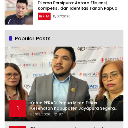
Dilema Persipura: Antara Efisiensi,
Kompetisi, dan Identitas Tanah Papua
BERITA
11/07/2026
Popular Posts
Ketua PERADI Papua Minta Dinas
1
Kesehatan Kabupaten Jayapura Segera
Tetapkan Status KLB Keracunan Pangan
05/08/2026
87
di Depapre