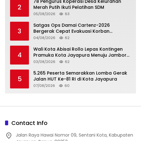
78 Pengurus Koperasi Desa Kelurahan
2
Merah Putih Ikuti Pelatihan SDM
05/08/2026
63
Satgas Ops Damai Cartenz-2026
3
Bergerak Cepat Evakuasi Korban
Penembakan Pekerja Proyek Jalan di
04/08/2026
62
Tolikara
Wali Kota Abisai Rollo Lepas Kontingen
4
Pramuka Kota Jayapura Menuju Jambore
Nasional XII
03/08/2026
62
5.265 Peserta Semarakkan Lomba Gerak
5
Jalan HUT Ke-81 RI di Kota Jayapura
07/08/2026
60
Contact Info
Jalan Raya Hawai Nomor 09, Sentani Kota, Kabupaten