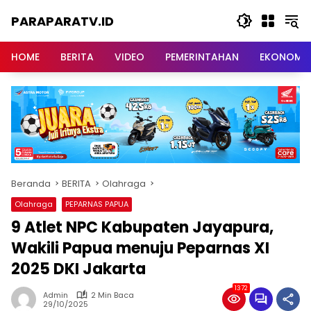
Langsung
PARAPARATV.ID
ke
konten
Jendela
Papua
HOME
BERITA
VIDEO
PEMERINTAHAN
EKONOMI
Beranda
BERITA
Olahraga
Olahraga
PEPARNAS PAPUA
9 Atlet NPC Kabupaten Jayapura,
Wakili Papua menuju Peparnas XI
2025 DKI Jakarta
1372
Admin
2 Min Baca
29/10/2025