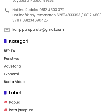
Jayapura, Papua, 99353.
Hotline Redaksi 0812 4803 3711
Hotline/Iklan/Pemasaran 628114833393 / 0812 4803
3711 / 081234690425
korlip.paraparatv@gmail.com
Kategori
BERITA
Peristiwa
Advetorial
Ekonomi
Berita Video
Label
Papua
kota jayapura