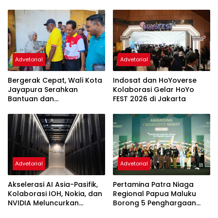
Sorong
Advetorial
Advetorial
Bergerak Cepat, Wali Kota
Indosat dan HoYoverse
Jayapura Serahkan
Kolaborasi Gelar HoYo
Bantuan dan
FEST 2026 di Jakarta
Pendampingan Bagi
Korban Kebakaran di Apo
Kali
Advetorial
Advetorial
Akselerasi AI Asia-Pasifik,
Pertamina Patra Niaga
Kolaborasi IOH, Nokia, dan
Regional Papua Maluku
NVIDIA Meluncurkan
Borong 5 Penghargaan
Zankore
ISRA 2026