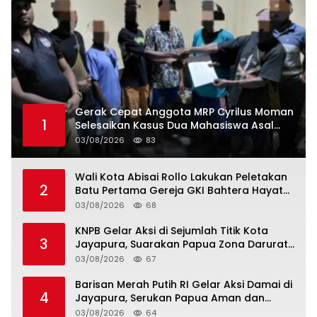
Gerak Cepat Anggota MRP Cyrilus Moman
1
Selesaikan Kasus Dua Mahasiswa Asal
Yapen yang Dikeroyok
03/08/2026
83
Wali Kota Abisai Rollo Lakukan Peletakan
2
Batu Pertama Gereja GKI Bahtera Hayat
Hamadi, Serahkan Bantuan Rp200 Juta
03/08/2026
68
KNPB Gelar Aksi di Sejumlah Titik Kota
3
Jayapura, Suarakan Papua Zona Darurat
Militer dan Kemanusiaan
03/08/2026
67
Barisan Merah Putih RI Gelar Aksi Damai di
4
Jayapura, Serukan Papua Aman dan
Damai
03/08/2026
64