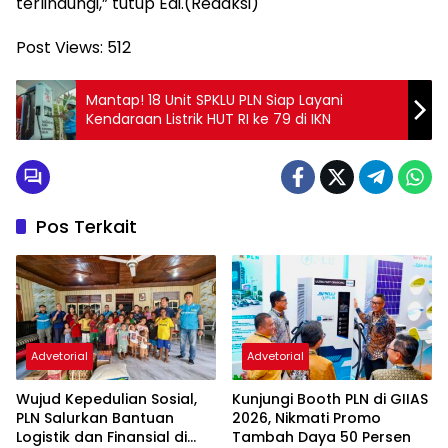
terlindungi,” tutup Edi.(Redaksi)
Post Views:
512
Mantap! 18 Unit SPKLU PLN Siap Layani
Kendaraan Listrik HUT RI ke 79 di IKN
Pos Terkait
Advetorial
Advetorial
Wujud Kepedulian Sosial,
Kunjungi Booth PLN di GIIAS
PLN Salurkan Bantuan
2026, Nikmati Promo
Logistik dan Finansial di
Tambah Daya 50 Persen