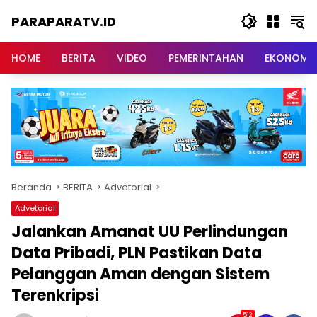
Langsung
PARAPARATV.ID
ke
konten
Jendela
Papua
HOME
BERITA
VIDEO
PEMERINTAHAN
EKONOMI
Beranda
BERITA
Advetorial
Advetorial
Jalankan Amanat UU Perlindungan
Data Pribadi, PLN Pastikan Data
Pelanggan Aman dengan Sistem
Terenkripsi
512