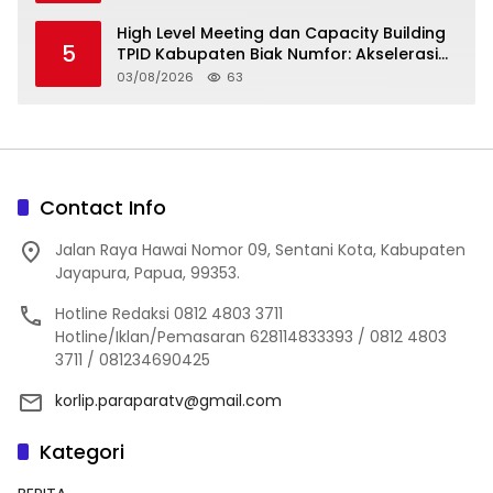
High Level Meeting dan Capacity Building
5
TPID Kabupaten Biak Numfor: Akselerasi
Ketahanan Pangan dan Pengendalian
03/08/2026
63
Inflasi
Contact Info
Jalan Raya Hawai Nomor 09, Sentani Kota, Kabupaten
Jayapura, Papua, 99353.
Hotline Redaksi 0812 4803 3711
Hotline/Iklan/Pemasaran 628114833393 / 0812 4803
3711 / 081234690425
korlip.paraparatv@gmail.com
Kategori