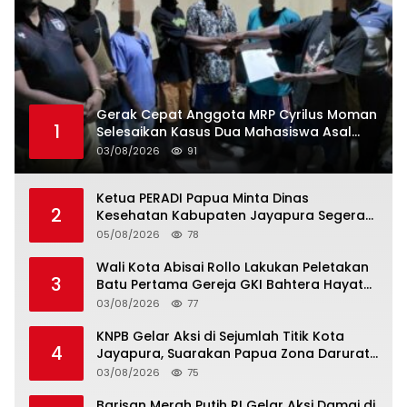
Gerak Cepat Anggota MRP Cyrilus Moman
1
Selesaikan Kasus Dua Mahasiswa Asal
Yapen yang Dikeroyok
03/08/2026
91
Ketua PERADI Papua Minta Dinas
2
Kesehatan Kabupaten Jayapura Segera
Tetapkan Status KLB Keracunan Pangan
05/08/2026
78
di Depapre
Wali Kota Abisai Rollo Lakukan Peletakan
3
Batu Pertama Gereja GKI Bahtera Hayat
Hamadi, Serahkan Bantuan Rp200 Juta
03/08/2026
77
KNPB Gelar Aksi di Sejumlah Titik Kota
4
Jayapura, Suarakan Papua Zona Darurat
Militer dan Kemanusiaan
03/08/2026
75
Barisan Merah Putih RI Gelar Aksi Damai di