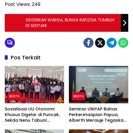
Post Views:
249
GEGERKAN WARGA, BUNGA RAFLESIA TUMBUH
DI SENTANI
Pos Terkait
BERITA
BERITA
Sosialisasi UU Otonomi
Seminar UNIYAP Bahas
Khusus Digelar di Puncak,
Perkeretaapian Papua,
Sekda Nenu Tabuni:
Alberth Merauje Tegaskan
Manfaatkan Dana Otsus
Masyarakat Adat Wajib
untuk Kemandirian dan
Dilibatkan