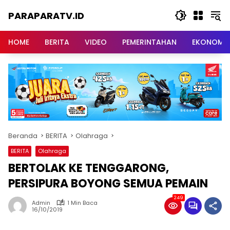
Langsung
PARAPARATV.ID
ke
konten
Jendela
Papua
HOME
BERITA
VIDEO
PEMERINTAHAN
EKONOMI
Beranda
BERITA
Olahraga
BERITA
Olahraga
BERTOLAK KE TENGGARONG,
PERSIPURA BOYONG SEMUA PEMAIN
249
Admin
1 Min Baca
16/10/2019