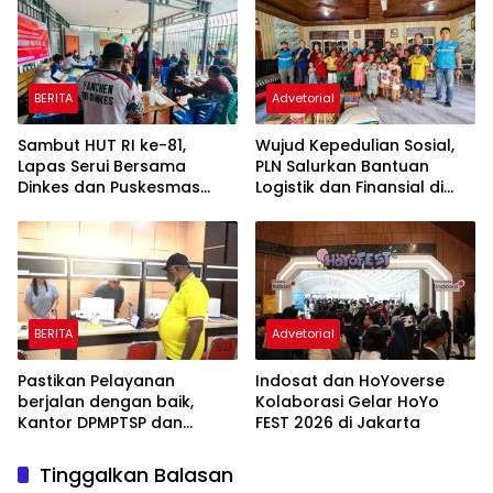
Pembangunan Merata
BERITA
Advetorial
Sambut HUT RI ke-81,
Wujud Kepedulian Sosial,
Lapas Serui Bersama
PLN Salurkan Bantuan
Dinkes dan Puskesmas
Logistik dan Finansial di
Warui Gelar Pelayanan
Sorong
Kesehatan Gratis Bagi WBP
dan Warga Sekitar
BERITA
Advetorial
Pastikan Pelayanan
Indosat dan HoYoverse
berjalan dengan baik,
Kolaborasi Gelar HoYo
Kantor DPMPTSP dan
FEST 2026 di Jakarta
Bapenda di sidak
Tinggalkan Balasan